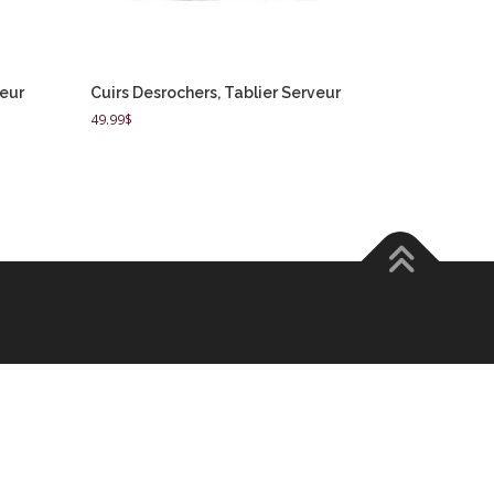
veur
Cuirs Desrochers, Tablier Serveur
49.99
$