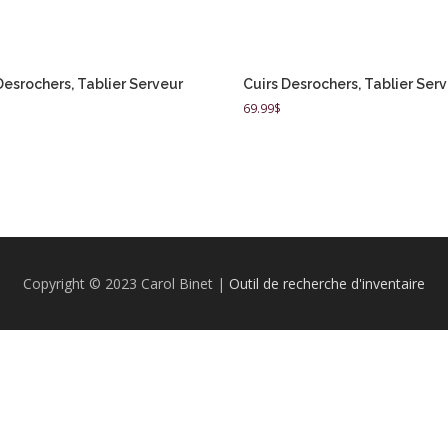
Desrochers, Tablier Serveur
Cuirs Desrochers, Tablier Ser
69.99
$
Copyright © 2023 Carol Binet |
Outil de recherche d'inventaire