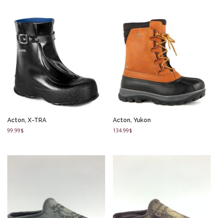
Acton, X-TRA
Acton, Yukon
99.99
$
134.99
$