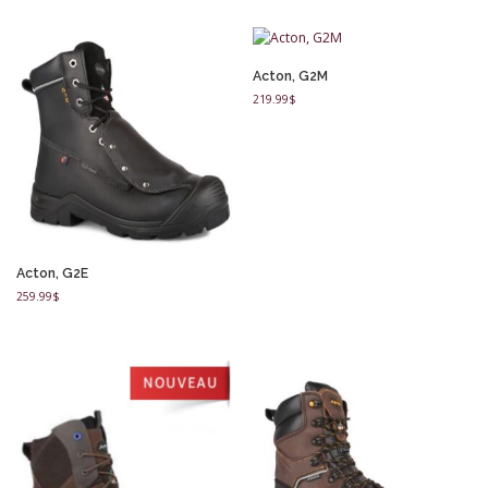
Acton, G2M
219.99
$
Acton, G2E
259.99
$