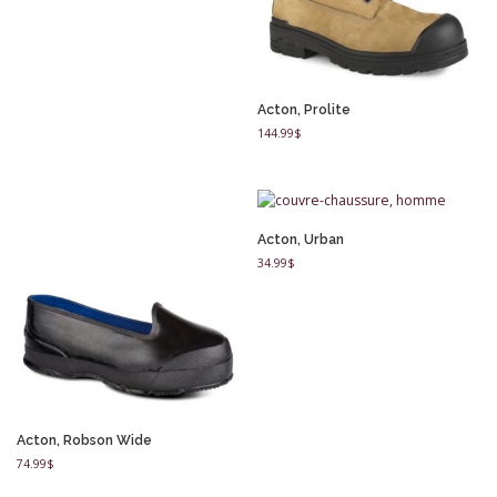
Acton, Prolite
144.99
$
Acton, Urban
34.99
$
Acton, Robson Wide
74.99
$