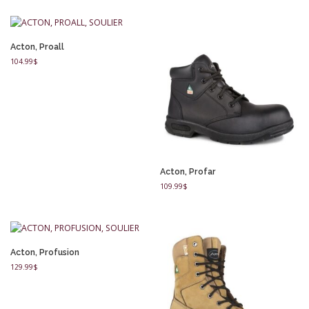
Acton, Proall
104.99
$
Acton, Profar
109.99
$
Acton, Profusion
129.99
$