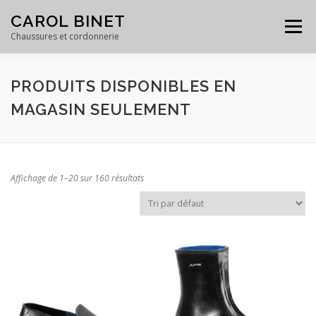
Skip
CAROL BINET
to
Menu
content
Chaussures et cordonnerie
ACCUEIL
PRODUITS
SERVICES
GALERIE
PRODUITS DISPONIBLES EN
MAGASIN SEULEMENT
ÉQUIPE
À PROPOS
CONTACT
Affichage de 1–20 sur 160 résultats