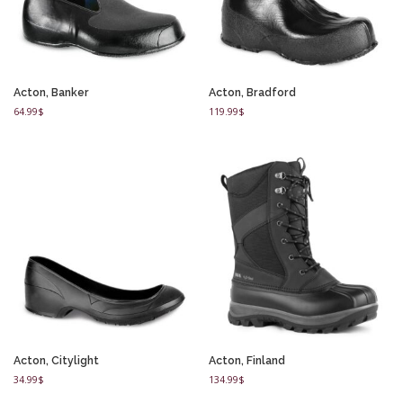
Acton, Banker
Acton, Bradford
64.99
$
119.99
$
Acton, Citylight
Acton, Finland
34.99
$
134.99
$