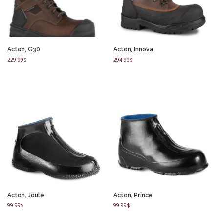
Acton, G30
Acton, Innova
229.99
$
294.99
$
Acton, Joule
Acton, Prince
99.99
$
99.99
$