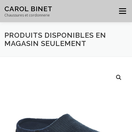
Skip
CAROL BINET
to
Menu
content
Chaussures et cordonnerie
PRODUITS DISPONIBLES EN
ACCUEIL
PRODUITS
SERVICES
GALERIE
MAGASIN SEULEMENT
ÉQUIPE
À PROPOS
CONTACT