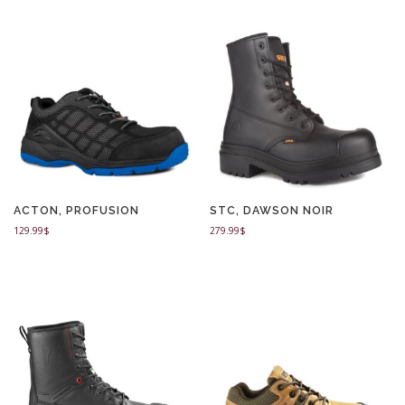
ACTON, PROFUSION
STC, DAWSON NOIR
129.99
$
279.99
$