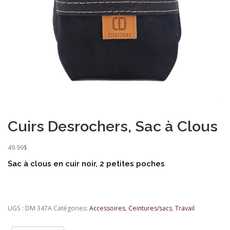
Cuirs Desrochers, Sac à Clous
49.99
$
Sac à clous en cuir noir, 2 petites poches
UGS :
DM 347A
Catégories:
Accessoires
,
Ceintures/sacs
,
Travail