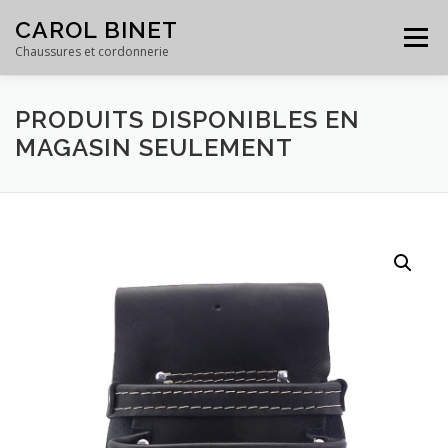
Skip
CAROL BINET
to
Menu
content
Chaussures et cordonnerie
PRODUITS DISPONIBLES EN
ACCUEIL
PRODUITS
SERVICES
GALERIE
MAGASIN SEULEMENT
ÉQUIPE
À PROPOS
CONTACT