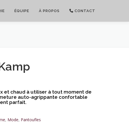
IE
ÉQUIPE
À PROPOS
CONTACT
 Kamp
x et chaud à utiliser à tout moment de
rmeture auto-agrippante confortable
nt parfait.
me
,
Mode
,
Pantoufles