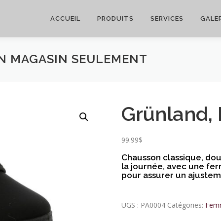
ACCUEIL
PRODUITS
SERVICES
GALER
EN MAGASIN SEULEMENT
Grünland,
99.99
$
Chausson classique, dou
la journée, avec une fe
pour assurer un ajusteme
UGS :
PA0004
Catégories:
Fem