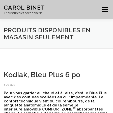
Skip
CAROL BINET
to
Menu
content
Chaussures et cordonnerie
PRODUITS DISPONIBLES EN
ACCUEIL
PRODUITS
SERVICES
GALERIE
MAGASIN SEULEMENT
ÉQUIPE
À PROPOS
CONTACT
Kodiak, Bleu Plus 6 po
199.99
$
Pour vous garder au chaud et à l’aise, c’est le Blue Plus
avec des coutures scellées en cuir imperméable. Le
confort technique vient du col rembourré, de la
languette anatomique et de la semelle
®
intérieure amovible COMFORTZONE
absorbant les