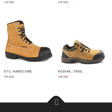
129.99
$
279.99
$
STC, HARDCORE
KODIAK, TRAIL
199.99
$
169.99
$