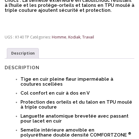
chocs . La semelle extérieure en caoutchouc résistant
à l’huile et les protège-orteils et talons en TPU moulé à
triple couture ajoutent sécurité et protection.
UGS :
K140 TP
Catégories:
Homme
,
Kodiak
,
Travail
Description
DESCRIPTION
Tige en cuir pleine fleur imperméable à
coutures scellées
Col confort en cuir à dos en V
Protection des orteils et du talon en TPU moulé
à triple couture
Languette anatomique brevetée avec passant
pour lacet en cuir
Semelle intérieure amovible en
®
polyuréthane double densité COMFORTZONE