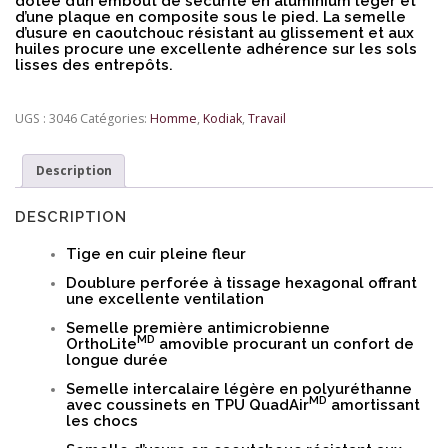
dotée d’un embout de sécurité en aluminium léger et
d’une plaque en composite sous le pied. La semelle
d’usure en caoutchouc résistant au glissement et aux
huiles procure une excellente adhérence sur les sols
lisses des entrepôts.
UGS :
3046
Catégories:
Homme
,
Kodiak
,
Travail
Description
DESCRIPTION
Tige en cuir pleine fleur
Doublure perforée à tissage hexagonal offrant
une excellente ventilation
Semelle première antimicrobienne
MD
OrthoLite
amovible procurant un confort de
longue durée
Semelle intercalaire légère en polyuréthanne
MD
avec coussinets en TPU QuadAir
amortissant
les chocs