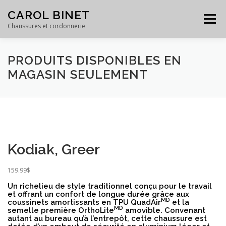
Skip
CAROL BINET
to
Menu
content
Chaussures et cordonnerie
PRODUITS DISPONIBLES EN
ACCUEIL
PRODUITS
SERVICES
GALERIE
MAGASIN SEULEMENT
ÉQUIPE
À PROPOS
CONTACT
Kodiak, Greer
159.99
$
Un richelieu de style traditionnel conçu pour le travail
et offrant un confort de longue durée grâce aux
MD
coussinets amortissants en TPU QuadAir
et la
MD
semelle première OrthoLite
amovible. Convenant
autant au bureau qu’à l’entrepôt, cette chaussure est