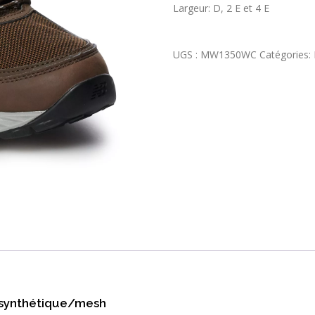
Largeur: D, 2 E et 4 E
UGS :
MW1350WC
Catégories:
synthétique/mesh