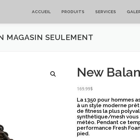
ACCUEIL
PRODUITS
SERVICES
GALER
EN MAGASIN SEULEMENT
New Balan
169.99
$
La 1350 pour hommes ass
à un style moderne prêt 
de fitness la plus poly
synthétique/mesh vous a
météo. Pendant ce temps
performance Fresh Foam
pied.