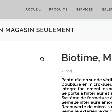
ACCUEIL
PRODUITS
SERVICES
GALER
EN MAGASIN SEULEMENT
Biotime, M
78.99
$
Pantoufle en suède véri
Doublure en micro-suè
Intègre facilement les 
Se porte à l’intérieur et 
Système de fermeture à
Semelle intérieure amo
Recouverte de micro-s
Semelle extérieure de 