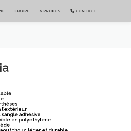
IE
ÉQUIPE
À PROPOS
CONTACT
ia
table
de
orthèses
à l’extérieur
 sangle adhésive
vible en polyéthylène
uède
caoutchouc léger et durable