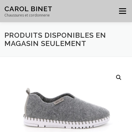
Skip
CAROL BINET
to
Menu
content
Chaussures et cordonnerie
PRODUITS DISPONIBLES EN
ACCUEIL
PRODUITS
SERVICES
GALERIE
MAGASIN SEULEMENT
ÉQUIPE
À PROPOS
CONTACT