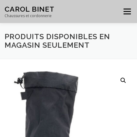
Skip
CAROL BINET
to
Menu
content
Chaussures et cordonnerie
PRODUITS DISPONIBLES EN
ACCUEIL
PRODUITS
SERVICES
GALERIE
MAGASIN SEULEMENT
ÉQUIPE
À PROPOS
CONTACT