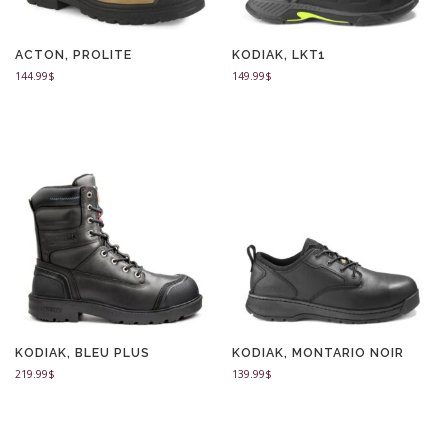
ACTON, PROLITE
KODIAK, LKT1
144.99
$
149.99
$
KODIAK, BLEU PLUS
KODIAK, MONTARIO NOIR
219.99
$
139.99
$