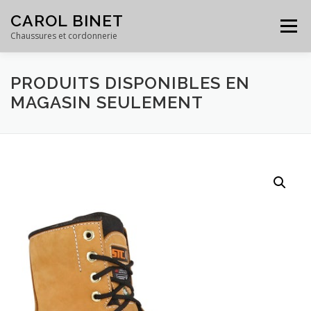
Skip
CAROL BINET
to
Menu
content
Chaussures et cordonnerie
PRODUITS DISPONIBLES EN
ACCUEIL
PRODUITS
SERVICES
GALERIE
MAGASIN SEULEMENT
ÉQUIPE
À PROPOS
CONTACT