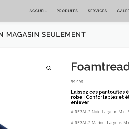
ACCUEIL
PRODUITS
SERVICES
GALER
EN MAGASIN SEULEMENT
Foamtread
59.99
$
Laissez ces pantoufles ê
robe ! Confortables et é
enlever !
# REGAL.2 Noir Largeur: M et
# REGAL.2 Marine Largeur: M 