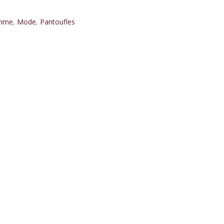
mme
,
Mode
,
Pantoufles