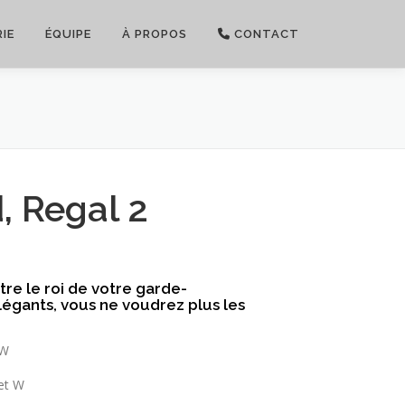
IE
ÉQUIPE
À PROPOS
CONTACT
, Regal 2
tre le roi de votre garde-
légants, vous ne voudrez plus les
 W
et W